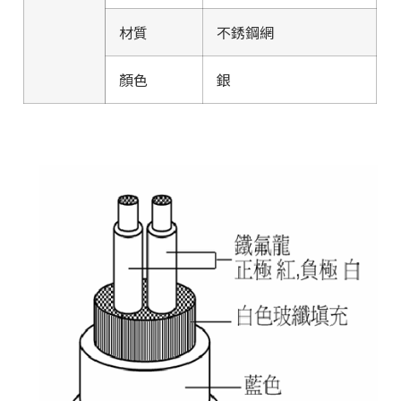
材質
不銹鋼網
顏色
銀