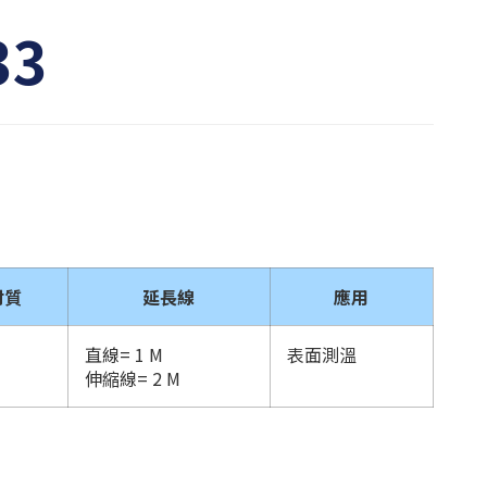
33
材質
延長線
應用
直線= 1 M
表面測溫
伸縮線= 2 M