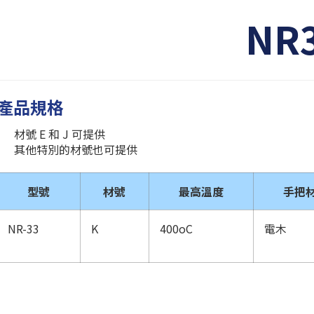
NR
產品規格
材號 E 和 J 可提供
其他特別的材號也可提供
型號
材號
最高溫度
手把
NR-33
K
400oC
電木