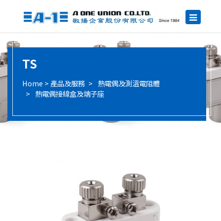
TS
產品及服務
熱電偶及測溫電阻體
熱電偶接線盒及端子座