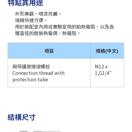
特點其用途
外形美觀，噴漆亮麗。
接線快捷方便。
用於裝配室內用或實驗室用的鉑熱電阻，以及各
種直徑的鎧裝熱電偶、熱電阻。
項目
規格(中文)
與保護管連接螺紋
M12 x
Connection thread with
1,G1/4″
protection tube
結構尺寸