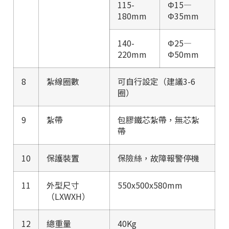
115-
Φ15—
180mm
Φ35mm
140-
Φ25—
220mm
Φ50mm
8
紮線圈數
可自行設定（建議3-6
圈）
9
紮帶
包膠鐵芯紮帶，無芯紮
帶
10
保護裝置
保險絲，故障報警停機
11
外型尺寸
550x500x580mm
（LXWXH）
12
總重量
40Kg