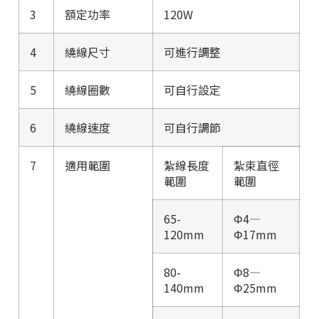
3
額定功率
120W
4
繞線尺寸
可進行調整
5
繞線圈數
可自行設定
6
繞線速度
可自行調節
7
適用範圍
紮線長度
紮束直徑
範圍
範圍
65-
Φ4—
120mm
Φ17mm
80-
Φ8—
140mm
Φ25mm