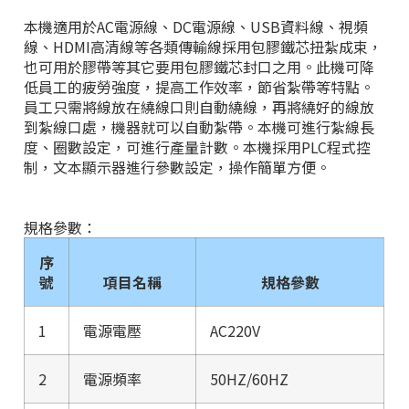
本機適用於AC電源線、DC電源線、USB資料線、視頻
線、HDMI高清線等各類傳輸線採用包膠鐵芯扭紮成束，
也可用於膠帶等其它要用包膠鐵芯封口之用。此機可降
低員工的疲勞強度，提高工作效率，節省紮帶等特點。
員工只需將線放在繞線口則自動繞線，再將繞好的線放
到紮線口處，機器就可以自動紮帶。本機可進行紮線長
度、圈數設定，可進行產量計數。本機採用PLC程式控
制，文本顯示器進行參數設定，操作簡單方便。
規格參數：
序
號
項目名稱
規格參數
1
電源電壓
AC220V
2
電源頻率
50HZ/60HZ